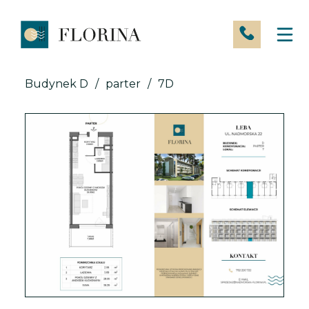
Skip
to
content
Budynek D
/
parter
/
7D