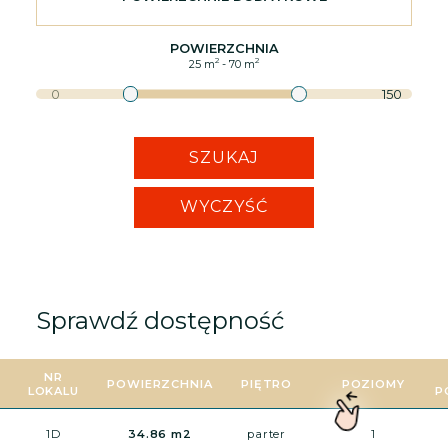
POWIERZCHNIA
2
2
25
m
-
70
m
0
150
SZUKAJ
WYCZYŚĆ
Sprawdź dostępność
NR
POWIERZCHNIA
PIĘTRO
POZIOMY
LOKALU
P
1D
34.86 m2
parter
1