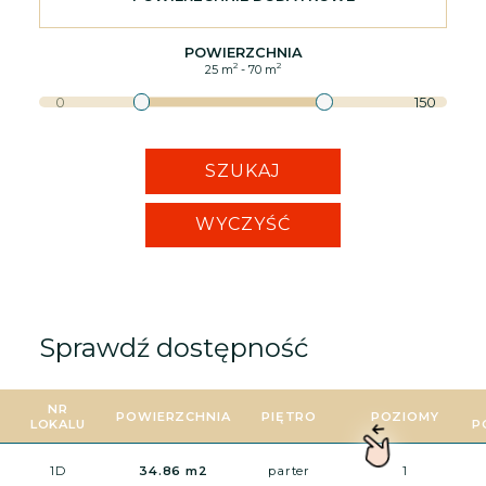
POWIERZCHNIA
2
2
25
m
-
70
m
0
150
SZUKAJ
WYCZYŚĆ
Sprawdź dostępność
NR
POWIERZCHNIA
PIĘTRO
POZIOMY
LOKALU
P
1D
34.86 m2
parter
1