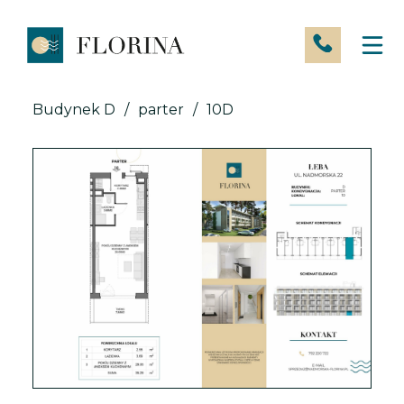
Skip
to
content
Budynek D
/
parter
/
10D