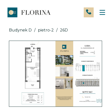
Skip
to
content
Budynek D
/
pietro-2
/
26D