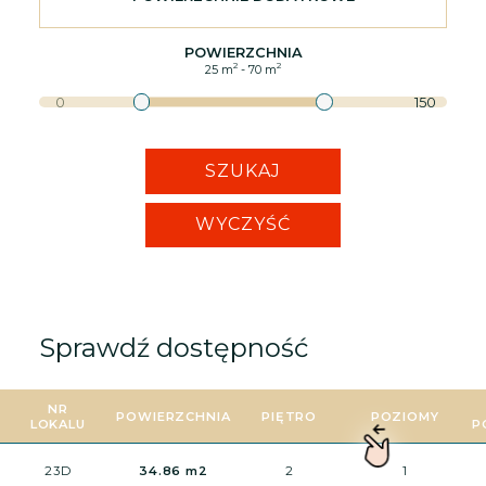
POWIERZCHNIA
2
2
25
m
-
70
m
0
150
SZUKAJ
WYCZYŚĆ
Sprawdź dostępność
NR
POWIERZCHNIA
PIĘTRO
POZIOMY
LOKALU
P
23D
34.86 m2
2
1