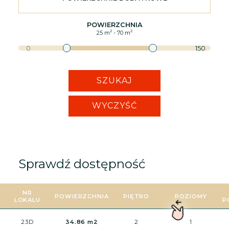
POWIERZCHNIA
2
2
25
m
-
70
m
0
150
SZUKAJ
WYCZYŚĆ
Sprawdź dostępność
NR
POWIERZCHNIA
PIĘTRO
POZIOMY
LOKALU
P
23D
34.86 m2
2
1