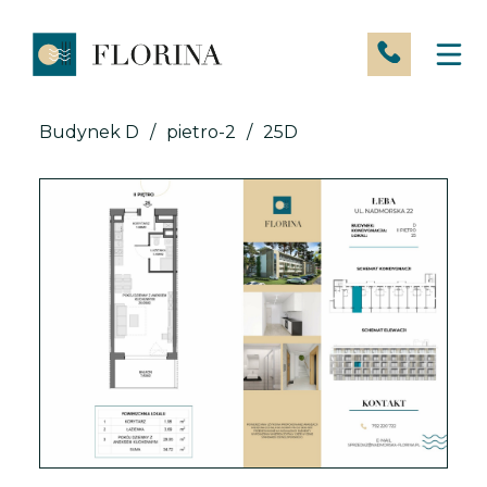
Skip
to
content
Budynek D
/
pietro-2
/
25D