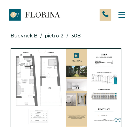
Skip
to
content
Budynek B
/
pietro-2
/
30B