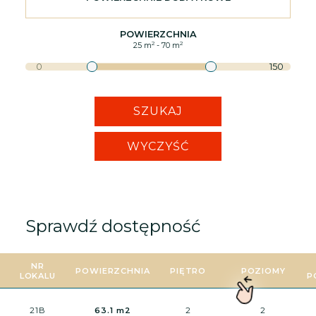
POWIERZCHNIA
2
2
25
m
-
70
m
0
150
SZUKAJ
WYCZYŚĆ
Sprawdź dostępność
NR
POWIERZCHNIA
PIĘTRO
POZIOMY
LOKALU
P
21B
63.1 m2
2
2