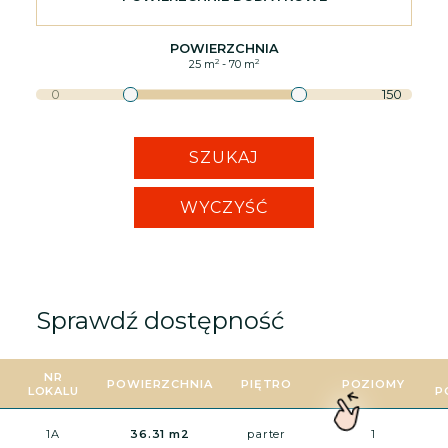
POWIERZCHNIA
2
2
25
m
-
70
m
0
150
SZUKAJ
WYCZYŚĆ
Sprawdź dostępność
NR
POWIERZCHNIA
PIĘTRO
POZIOMY
LOKALU
P
1A
36.31 m2
parter
1