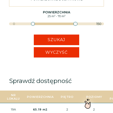
POWIERZCHNIA
2
2
25
m
-
70
m
0
150
SZUKAJ
WYCZYŚĆ
Sprawdź dostępność
NR
POWIERZCHNIA
PIĘTRO
POZIOMY
LOKALU
P
19A
65.19 m2
2
2