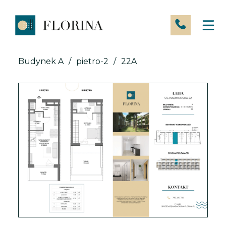
Skip
to
content
Budynek A
/
pietro-2
/
22A