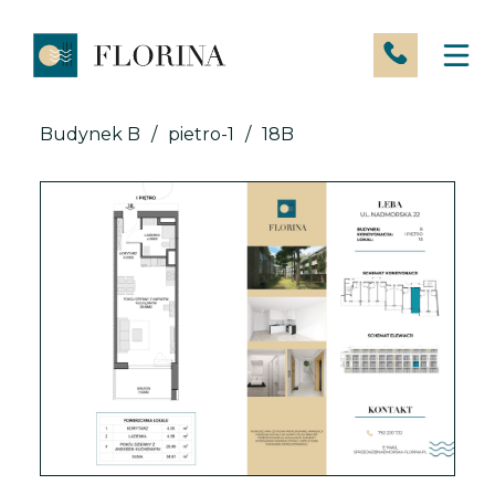
Skip
to
content
Budynek B
/
pietro-1
/
18B