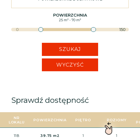
POWIERZCHNIA
2
2
25
m
-
70
m
0
150
SZUKAJ
WYCZYŚĆ
Sprawdź dostępność
NR
POWIERZCHNIA
PIĘTRO
POZIOMY
LOKALU
P
11B
39.75 m2
1
1